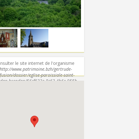
nsulter le site internet de l'organisme
http://www.patrimoine.bzh/gertrude-
ffusion/dossier/eglise-paroissiale-saint-
dan-brendan/56cf633e-8c63-4b6e-955b-
b3c049fe3f69