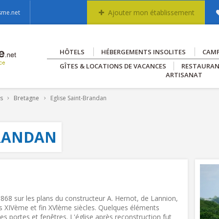
Ajouter mon établissement
sme.net
HÔTELS
HÉBERGEMENTS INSOLITES
CAM
GÎTES & LOCATIONS DE VACANCES
RESTAURA
ARTISANAT
es
Bretagne
Eglise Saint-Brandan
BRANDAN
1868 sur les plans du constructeur A. Hernot, de Lannion,
es XIVème et fin XVlème siècles. Quelques éléments
es portes et fenêtres. L'église après reconstruction fut