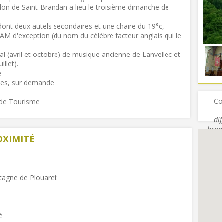
don de Saint-Brandan a lieu le troisième dimanche de
 dont deux autels secondaires et une chaire du 19°c,
M d'exception (du nom du célèbre facteur anglais qui le
ional (avril et octobre) de musique ancienne de Lanvellec et
llet).
e
upes, sur demande
Co
e de Tourisme
di
bran
OXIMITÉ
tagne de Plouaret
é