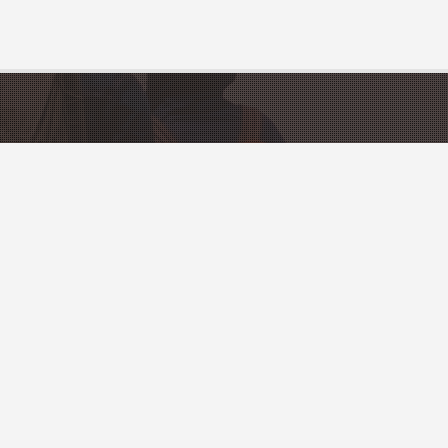
FRANCE
Sites touristiques
ons
Villes et Villages
urisme
ement
ou votre village gratuitement