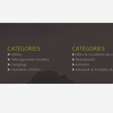
CATÉGORIES
CATÉGORIES
Hôtels
Gîtes & Locations de 
Hébergements insolites
Restaurants
Campings
Activités
Chambres d'hôtes
Artisanat & Produits du
INSCRIVEZ-VOUS À NOTRE NEWSLETTER
Restez informer des dernières nouveautés de notre guide, des p