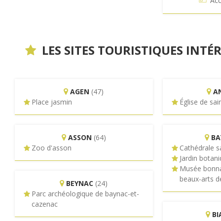
Acc
LES SITES TOURISTIQUES INT
AGEN
(47)
A
Place jasmin
Église de sai
ASSON
(64)
BA
Zoo d'asson
Cathédrale s
Jardin botan
Musée bonna
beaux-arts 
BEYNAC
(24)
Parc archéologique de baynac-et-
cazenac
BI