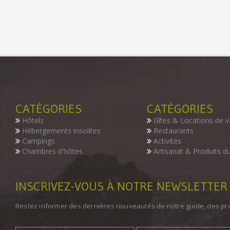
CATÉGORIES
CATÉGORIES
Hôtels
Gîtes & Locations de 
Hébergements insolites
Restaurants
Campings
Activités
Chambres d'hôtes
Artisanat & Produits du
INSCRIVEZ-VOUS À NOTRE NEWSLETTER
Restez informer des dernières nouveautés de notre guide, des p