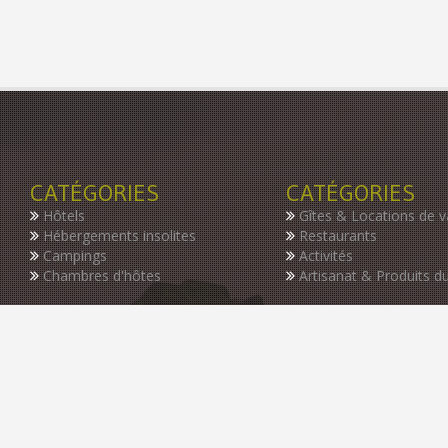
CATÉGORIES
CATÉGORIES
Hôtels
Gîtes & Locations de 
Hébergements insolites
Restaurants
Campings
Activités
Chambres d'hôtes
Artisanat & Produits du
INSCRIVEZ-VOUS À NOTRE NEWSLETTER
Restez informer des dernières nouveautés de notre guide, des p