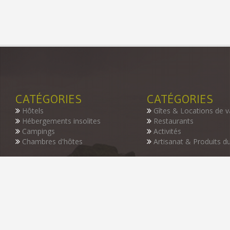
CATÉGORIES
CATÉGORIES
Hôtels
Gîtes & Locations de 
Hébergements insolites
Restaurants
Campings
Activités
Chambres d'hôtes
Artisanat & Produits du
INSCRIVEZ-VOUS À NOTRE NEWSLETTER
Restez informer des dernières nouveautés de notre guide, des p