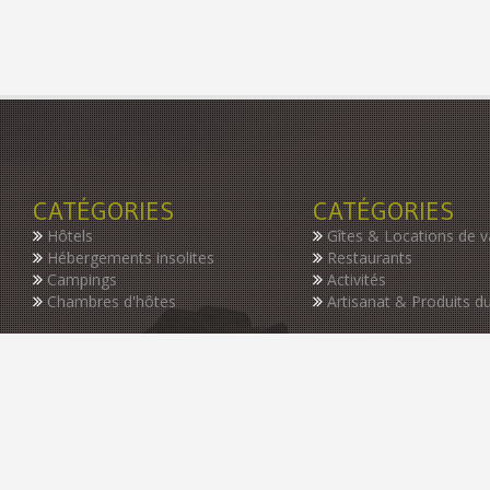
CATÉGORIES
CATÉGORIES
Hôtels
Gîtes & Locations de 
Hébergements insolites
Restaurants
Campings
Activités
Chambres d'hôtes
Artisanat & Produits du
INSCRIVEZ-VOUS À NOTRE NEWSLETTER
Restez informer des dernières nouveautés de notre guide, des p