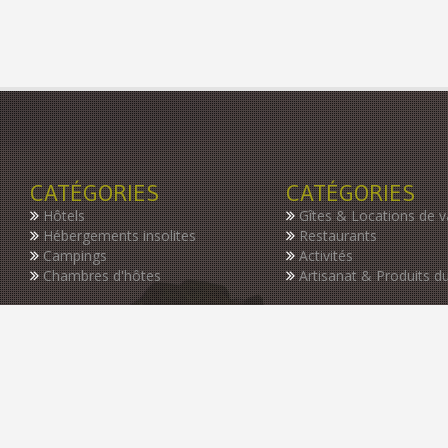
CATÉGORIES
CATÉGORIES
Hôtels
Gîtes & Locations de 
Hébergements insolites
Restaurants
Campings
Activités
Chambres d'hôtes
Artisanat & Produits du
INSCRIVEZ-VOUS À NOTRE NEWSLETTER
Restez informer des dernières nouveautés de notre guide, des p