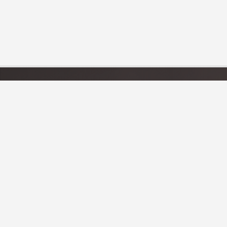
CATÉGORIES
Hôtels
Hébergements insolites
Campings
Chambres d'hôtes
INSCRIVEZ-VOUS À N
Restez informer des dernières nouve