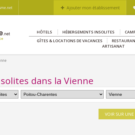
Ajouter mon établissement
sme.net
HÔTELS
HÉBERGEMENTS INSOLITES
CAM
GÎTES & LOCATIONS DE VACANCES
RESTAURA
ARTISANAT
enne
olites dans la Vienne
VOIR SUR UNE