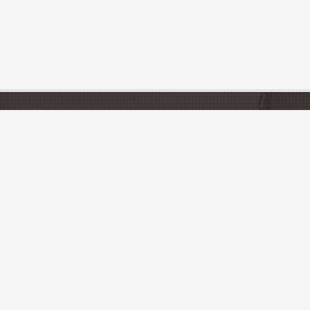
CATÉGORIES
DÉCOUVRIR LA 
Gîtes & Locations de vacances
Tourisme en France
Restaurants
Départements et Régi
Activités
PRATIQUE
Artisanat & Produits du Terroir
Liste des offices de to
Ajoutez votre établiss
OTRE NEWSLETTER
Référencez votre ville 
Accès propriétaires
autés de notre guide, des promos ainsi que des évenements.