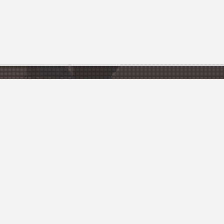
FRANCE
Sites touristiques
ons
Villes et Villages
urisme
ement
ou votre village gratuitement