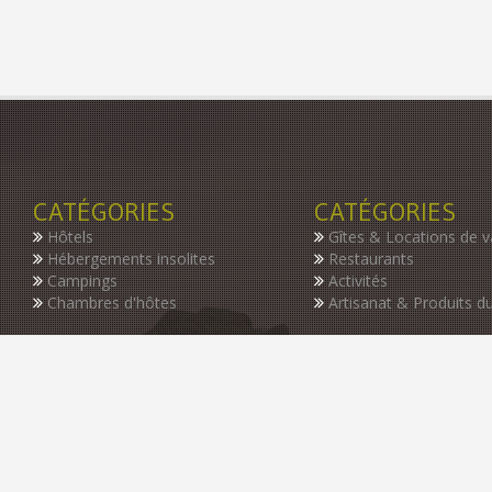
CATÉGORIES
CATÉGORIES
Hôtels
Gîtes & Locations de 
Hébergements insolites
Restaurants
Campings
Activités
Chambres d'hôtes
Artisanat & Produits du
INSCRIVEZ-VOUS À NOTRE NEWSLETTER
Restez informer des dernières nouveautés de notre guide, des p