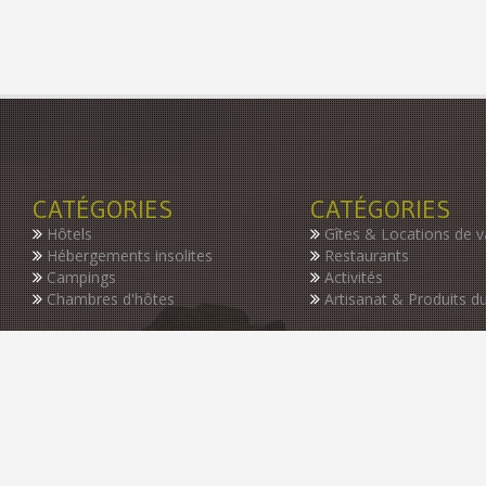
CATÉGORIES
CATÉGORIES
Hôtels
Gîtes & Locations de 
Hébergements insolites
Restaurants
Campings
Activités
Chambres d'hôtes
Artisanat & Produits du
INSCRIVEZ-VOUS À NOTRE NEWSLETTER
Restez informer des dernières nouveautés de notre guide, des p